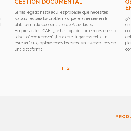
GESTIÓN DOCUMENTAL
G
E
Si has llegado hasta aquí, es probable que necesites
r
soluciones para los problemas que encuentras en tu
¿A
l
plataforma de Coordinación de Actividades
emp
Empresariales (CAE). ¿Te has topado con errores que no
con
sabes cómo resolver? ¡Este es el lugar correcto! En
ent
este artículo, exploraremos los errores más comunes en
pla
una plataforma
con
1
2
PRODU