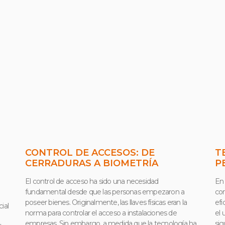
PÁGINA
PÁGINA
CONTROL DE ACCESOS: DE
T
CERRADURAS A BIOMETRÍA
P
El control de acceso ha sido una necesidad
En 
fundamental desde que las personas empezaron a
com
poseer bienes. Originalmente, las llaves físicas eran la
efi
ial
norma para controlar el acceso a instalaciones de
el 
empresas. Sin embargo, a medida que la tecnología ha
sig