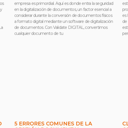
tos
empresa es primordial. Aquí es donde entra la seguridad
est
 y
en la digitalización de documentos, un factor esencial a
pr
considerar durante la conversión de documentos físicos
es 
a formato digital mediante un software de digitalización
de 
La
de documentos. Con Validate DIGITAL, convertimos
est
cualquier documento de tu
per
D
5 ERRORES COMUNES DE LA
C