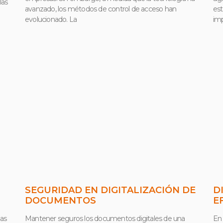
las
avanzado, los métodos de control de acceso han
est
evolucionado. La
imp
SEGURIDAD EN DIGITALIZACIÓN DE
D
DOCUMENTOS
E
las
Mantener seguros los documentos digitales de una
En 