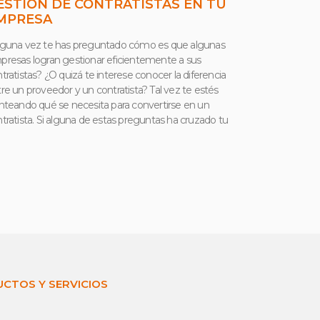
ESTIÓN DE CONTRATISTAS EN TU
MPRESA
lguna vez te has preguntado cómo es que algunas
resas logran gestionar eficientemente a sus
tratistas? ¿O quizá te interese conocer la diferencia
re un proveedor y un contratista? Tal vez te estés
nteando qué se necesita para convertirse en un
tratista. Si alguna de estas preguntas ha cruzado tu
CTOS Y SERVICIOS