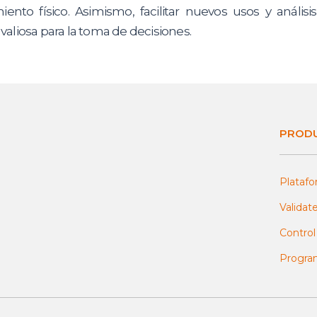
nto físico. Asimismo, facilitar nuevos usos y análisi
 valiosa para la toma de decisiones.
PRODU
Plataf
Validat
Control
Progra