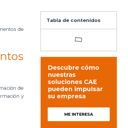
Tabla de contenidos
cumentos de
ntos
Descubre cómo
nuestras
soluciones CAE
ormación de
pueden impulsar
su empresa
ormación y
ME INTERESA